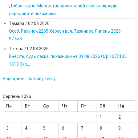
Доброго дня. Мені встановили новий лічильник, куди
передавати показники і...
Тамара
/
02.08.2026
Особ. Рахунок 2265 Херсон вул. Тазник за Липень 2026
977м3;...
Тетяна
/
02.08.2026
Внесіть, будь ласка, показники на 01.08.2026 О/р 1072103:
1313 О/р...
Відвідайте гостьову книгу
Серпень 2026
Пн
Вт
Ср
Чт
Пт
Сб
Нд
1
2
3
4
5
6
7
8
9