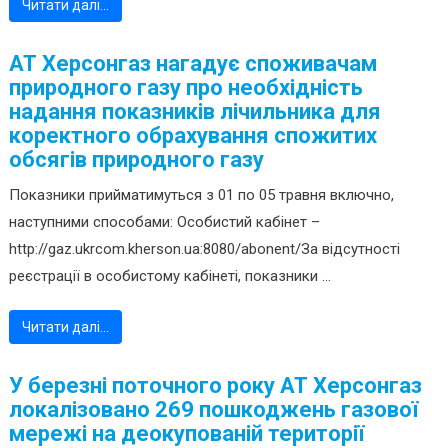
Читати далі…
АТ Херсонгаз нагадує споживачам
природного газу про необхідність
надання показників лічильника для
коректного обрахування спожитих
обсягів природного газу
Показники прийматимуться з 01 по 05 травня включно,
наступними способами: Особистий кабінет –
http://gaz.ukrcom.kherson.ua:8080/abonent/За відсутності
реєстрації в особистому кабінеті, показники ...
Читати далі…
У березні поточного року АТ Херсонгаз
локалізовано 269 пошкоджень газової
мережі на деокупованій території