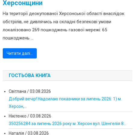
Херсонщини
На території деокупованої Херсонської області внаслідок
обстрілів, не дивлячись на складні безпекові умови
локалізовано 269 пошкоджень газової мережі: 65
пошкоджень ...
Читати далі…
ГОСТЬОВА КНИГА
Світлана
/
03.08.2026
Добрий вечір! Надсилаю показники за липень 2026: 1) м.
Херсон,...
Нікітенко
/
03.08.2026
350256284 за липень 2026 року м. Херсон вул. Шенгелія 8...
Наталія
/
03.08.2026