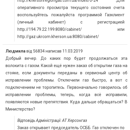
http://khersonregiongas.com.ua/index/0-24 .Для
оперативного просмотра текущего состояния счета
воспользуйтесь пожалуйста программой Газклиент
(личный кабинет) с регистрацией
http://194.79.22.199:8080/cabinet/ или
http://gaz.ukrcom.kherson.ua:8080/cabinet/
Людмила
від
56834
написав
11.03.2019
Добрый вечер. До каких пор будет продолжаться эта
волокита с газом. Какой ещё нужен заказ об открытии газа на
стояке, если документы переданы в сервисный центр об
исправлении проблемы. Отключили газ быстро, а вот с
подключением не торопитесь. Первоначально говорилось об
исправлении проблемы, теперь, когда всё исправили,
появляются новые препятствия. Куда дальше обращаться? В
Министерство?
Відповідь Адміністрації: АТ Херсонгаз
Заказ открывает председатель ОСББ. Газ отключен по