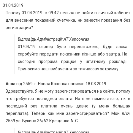
01.04.2019
книги
Почему 01.04.2019. в 09.42 нельзя не войти в личный кабинет
для внесения показаний счетчика, ни занести показания без
регистрации?
Відповідь Адміністрації: АТ Херсонгаз
01/04/19 сервер було переватажено, будь ласка
спробуйте передати показники пізніше або завтра. На
сьогодні програма працює у штатному розкладі.
Приносимо наші вибачення за тимчасову затримку
Анна
від
2559, г. Новая Каховка
написав
18.03.2019
Здравствуйте. Я не могу зарегистрироваться на сайте, потому
что требуется последняя оплата. Но я не помню этого, т.к. в
последний раз платила очень давно (у меня большая
переплата). Теперь как мне зарегистрироваться? Мой л/сч
2559 ул. Букина 36/62 Крещенко А. С.
Відповідь Адміністрації: АТ Херсонгаз