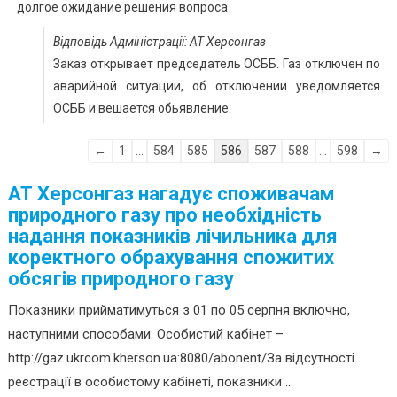
долгое ожидание решения вопроса
Відповідь Адміністрації: АТ Херсонгаз
Заказ открывает председатель ОСББ. Газ отключен по
аварийной ситуации, об отключении уведомляется
ОСББ и вешается обьявление.
Навігація
←
1
...
584
585
586
587
588
...
598
→
по
АТ Херсонгаз нагадує споживачам
списку
природного газу про необхідність
гостьової
надання показників лічильника для
книги
коректного обрахування спожитих
обсягів природного газу
Показники прийматимуться з 01 по 05 серпня включно,
наступними способами: Особистий кабінет –
http://gaz.ukrcom.kherson.ua:8080/abonent/За відсутності
реєстрації в особистому кабінеті, показники ...