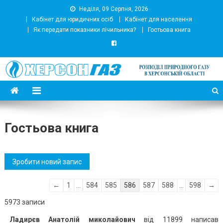
Неділя, 09 Серпня, 2026
Кабінет для юридичних осіб
Кабінет для населення
Як передати показники лічильника?
Гостьова книга
АТ Херсонгаз
Підприємство з розподілу природного газу
Гостьова книга
Навігація
←
1
...
584
585
586
587
588
...
598
→
по
5973 записи
списку
Ладирєв Анатолій миколайович
від
11899
написав
гостьової