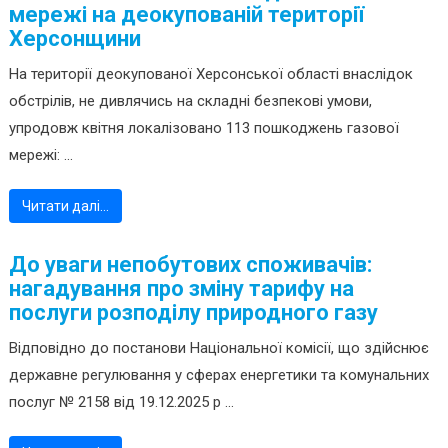
мережі на деокупованій території
Херсонщини
На території деокупованої Херсонської області внаслідок
обстрілів, не дивлячись на складні безпекові умови,
упродовж квітня локалізовано 113 пошкоджень газової
мережі: ...
Читати далі…
До уваги непобутових споживачів:
нагадування про зміну тарифу на
послуги розподілу природного газу
Відповідно до постанови Національної комісії, що здійснює
державне регулювання у сферах енергетики та комунальних
послуг № 2158 від 19.12.2025 р ...