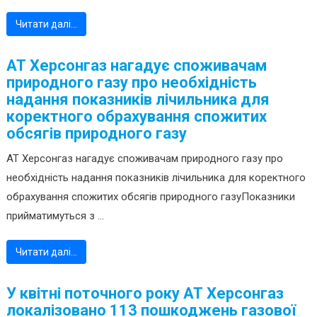
Читати далі…
АТ Херсонгаз нагадує споживачам
природного газу про необхідність
надання показників лічильника для
коректного обрахування спожитих
обсягів природного газу
АТ Херсонгаз нагадує споживачам природного газу про
необхідність надання показників лічильника для коректного
обрахування спожитих обсягів природного газуПоказники
прийматимуться з ...
Читати далі…
У квітні поточного року АТ Херсонгаз
локалізовано 113 пошкоджень газової