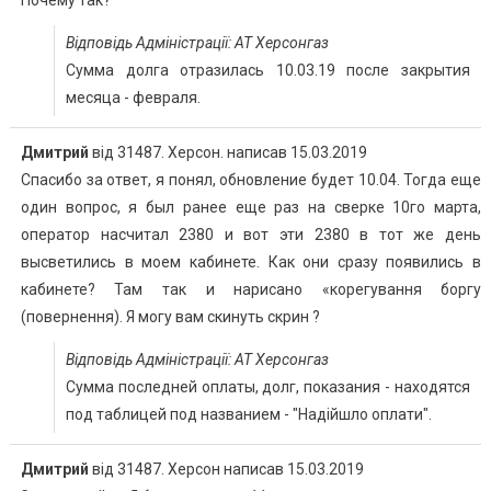
Почему так?
Відповідь Адміністрації: АТ Херсонгаз
Сумма долга отразилась 10.03.19 после закрытия
месяца - февраля.
Дмитрий
від
31487. Херсон.
написав
15.03.2019
Спасибо за ответ, я понял, обновление будет 10.04. Тогда еще
один вопрос, я был ранее еще раз на сверке 10го марта,
оператор насчитал 2380 и вот эти 2380 в тот же день
высветились в моем кабинете. Как они сразу появились в
кабинете? Там так и нарисано «корегування боргу
(повернення). Я могу вам скинуть скрин ?
Відповідь Адміністрації: АТ Херсонгаз
Сумма последней оплаты, долг, показания - находятся
под таблицей под названием - "Надійшло оплати".
Дмитрий
від
31487. Херсон
написав
15.03.2019