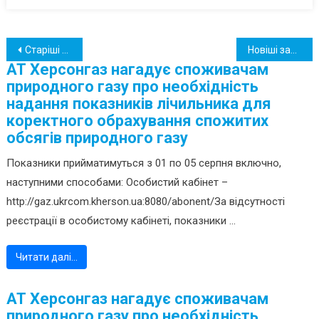
Навігація
Старіші записи
Новіші записи
АТ Херсонгаз нагадує споживачам
за
природного газу про необхідність
записами
надання показників лічильника для
коректного обрахування спожитих
обсягів природного газу
Показники прийматимуться з 01 по 05 серпня включно,
наступними способами: Особистий кабінет –
http://gaz.ukrcom.kherson.ua:8080/abonent/За відсутності
реєстрації в особистому кабінеті, показники ...
Читати далі…
АТ Херсонгаз нагадує споживачам
природного газу про необхідність