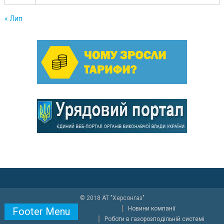
« Лип
© 2018 АТ "Херсонгаз"
Новини компанії
Footer Menu
Роботи в газорозподільній системі