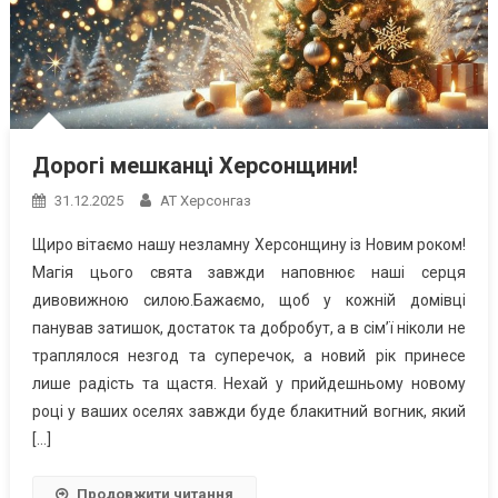
Дорогі мешканці Херсонщини!
31.12.2025
АТ Херсонгаз
Щиро вітаємо нашу незламну Херсонщину із Новим роком!
Магія цього свята завжди наповнює наші серця
дивовижною силою.Бажаємо, щоб у кожній домівці
панував затишок, достаток та добробут, а в сім’ї ніколи не
траплялося незгод та суперечок, а новий рік принесе
лише радість та щастя. Нехай у прийдешньому новому
році у ваших оселях завжди буде блакитний вогник, який
[…]
Продовжити читання