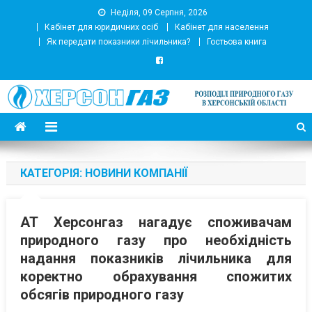
Неділя, 09 Серпня, 2026
Кабінет для юридичних осіб
Кабінет для населення
Як передати показники лічильника?
Гостьова книга
АТ Херсонгаз
Підприємство з розподілу природного газу
КАТЕГОРІЯ:
НОВИНИ КОМПАНІЇ
АТ Херсонгаз нагадує споживачам
природного газу про необхідність
надання показників лічильника для
коректно обрахування спожитих
обсягів природного газу