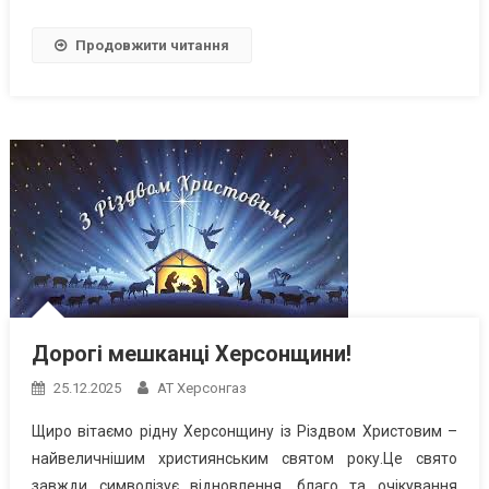
Продовжити читання
Дорогі мешканці Херсонщини!
25.12.2025
АТ Херсонгаз
Щиро вітаємо рідну Херсонщину із Різдвом Христовим –
найвеличнішим християнським святом року.Це свято
завжди символізує відновлення, благо та очікування