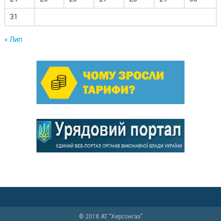
31
« Лип
© 2018 АТ "Херсонгаз"