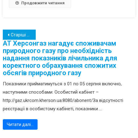
Продовжити читання
Навігація
Старіші записи
АТ Херсонгаз нагадує споживачам
за
природного газу про необхідність
записами
надання показників лічильника для
коректного обрахування спожитих
обсягів природного газу
Показники прийматимуться з 01 по 05 серпня включно,
наступними способами: Особистий кабінет –
http://gaz.ukrcom.kherson.ua:8080/abonent/За відсутності
реєстрації в особистому кабінеті, показники ...
Читати далі…