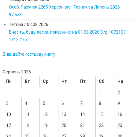
Особ. Рахунок 2265 Херсон вул. Тазник за Липень 2026
977м3;...
Тетяна
/
02.08.2026
Внесіть, будь ласка, показники на 01.08.2026 О/р 1072103:
1313 О/р...
Відвідайте гостьову книгу
Серпень 2026
Пн
Вт
Ср
Чт
Пт
Сб
Нд
1
2
3
4
5
6
7
8
9
10
11
12
13
14
15
16
17
18
19
20
21
22
23
24
25
26
27
28
29
30