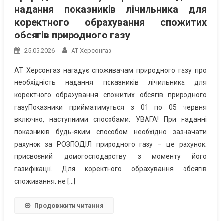
надання показників лічильника для
коректного обрахування спожитих
обсягів природного газу
25.05.2026
АТ Херсонгаз
АТ Херсонгаз нагадує споживачам природного газу про
необхідність надання показників лічильника для
коректного обрахування спожитих обсягів природного
газуПоказники прийматимуться з 01 по 05 червня
включно, наступними способами: УВАГА! При наданні
показників будь-яким способом необхідно зазначати
рахунок за РОЗПОДІЛ природного газу – це рахунок,
присвоєний домогосподарству з моменту його
газифікації. Для коректного обрахування обсягів
споживання, не […]
Продовжити читання