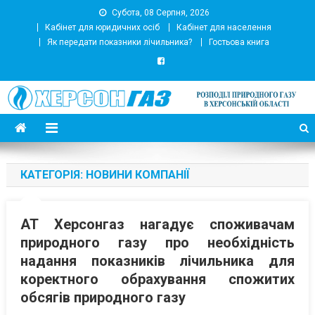
Субота, 08 Серпня, 2026
Кабінет для юридичних осіб
Кабінет для населення
Як передати показники лічильника?
Гостьова книга
АТ Херсонгаз
Підприємство з розподілу природного газу
КАТЕГОРІЯ:
НОВИНИ КОМПАНІЇ
АТ Херсонгаз нагадує споживачам
природного газу про необхідність
надання показників лічильника для
коректного обрахування спожитих
обсягів природного газу