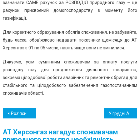
зазначати САМЕ рахунок за РОЗПОДІЛ природного газу – це
рахунок присвоєний домогосподарству з моменту його
газифікації.
Для коректного обрахування обсягів споживання, не забувайте,
будь ласка, обов’язково надавати показники щомісяця до АТ
Херсонгаз з 01 по 05 число, навіть якщо вони не змінилися.
Дякуємо, усім сумлінним споживачам за оплату послуги
розподілу газу для продовження діяльності товариства,
зокрема цілодобової роботи аварійних та ремонтних бригад для
стабільного та цілодобового забезпечення газопостачанням
споживачів області.
Навігація
Роз’яснювальна інформація щодо розподілу природного газу на 2022 календарний рік!
У грудні Акціонерним товариством Херсонгаз виявлено та припинено крадіжки газу на 7 адресах
записів
АТ Херсонгаз нагадує споживачам
природного газу про необхідність