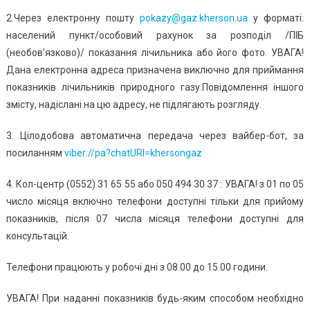
2.Через електронну пошту
pokazy@gaz.kherson.ua
у форматі:
населений пункт/особовий рахунок за розподіл /ПІБ
(необов’язково)/ показання лічильника або його фото. УВАГА!
Дана електронна адреса призначена виключно для приймання
показників лічильників природного газу.Повідомлення іншого
змісту, надіслані на цю адресу, не підлягають розгляду.
3. Цілодобова автоматична передача через вайбер-бот, за
посиланням
viber://pa?chatURI=khersongaz
4. Кол-центр (0552) 31 65 55 або 050 494 30 37 : УВАГА! з 01 по 05
число місяця включно телефони доступні тільки для прийому
показників, після 07 числа місяця телефони доступні для
консультацій.
Телефони працюють у робочі дні з 08.00 до 15.00 години.
УВАГА! При наданні показників будь-яким способом необхідно