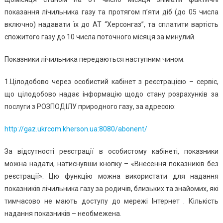
показання лічильника газу та протягом п’яти діб (до 05 числа
включно) надавати їх до АТ “Херсонгаз”, та сплатити вартість
спожитого газу до 10 числа поточного місяця за минулий.
Показники лічильника передаються наступним чином:
1.Цілодобово через особистий кабінет з реєстрацією – сервіс,
що цілодобово надає інформацію щодо стану розрахунків за
послуги з РОЗПОДІЛУ природного газу, за адресою:
http://gaz.ukrcom.kherson.ua:8080/abonent/
За відсутності реєстрації в особистому кабінеті, показники
можна надати, натиснувши кнопку – «Внесення показників без
реєстрації». Цю функцію можна використати для надання
показників лічильника газу за родичів, близьких та знайомих, які
тимчасово не мають доступу до мережі Інтернет . Кількість
надання показників – необмежена.