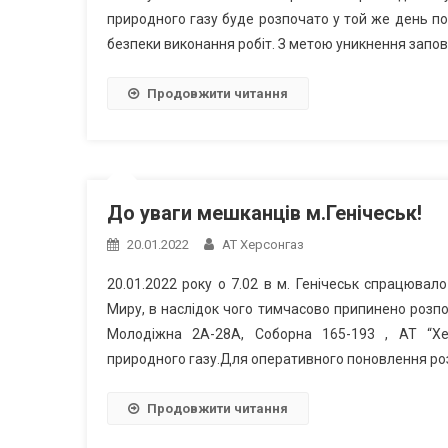
природного газу буде розпочато у той же день п
безпеки виконання робіт. З метою уникнення запов
Продовжити читання
До уваги мешканців м.Генічеськ!
20.01.2022
АТ Херсонгаз
20.01.2022 року о 7.02 в м. Генічеськ спрацюва
Миру, в наслідок чого тимчасово припинено розпо
Молодіжна 2А-28А, Соборна 165-193 , АТ “Хе
природного газу.Для оперативного поновлення роз
Продовжити читання