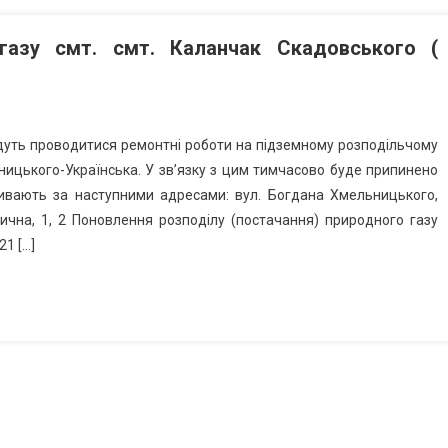
газу смт. смт. Каланчак Скадовського (
удуть проводитися ремонтні роботи на підземному розподільчому
ницького-Українська. У зв’язку з цим тимчасово буде припинено
ивають за наступними адресами: вул. Богдана Хмельницького,
еплична, 1, 2 Поновлення розподілу (постачання) природного газу
21 […]