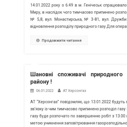
14.01.2022 року о 6:49 в м. Генічеськ спрацюва
Миру, в наслідок чого тимчасово припинено розпо
№ 5,8, вул. Монастирська, № 3-81, вул. Дружби
відновлення розподілу природного газу.Для опера
Продовжити читання
Шановні споживачі природного 
району !
06.01.2022
АТ Херсонгаз
АТ “Херсонгаз” повідомляє, що 13.01.2022 будуть
зв’язку із чим тимчасово припинено розподіл газу
газу буде розпочато по завершенню робіт з 13.00
метою уникнення заповітрювання газорозподільної 