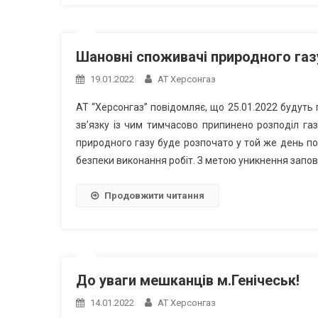
Шановні споживачі природного газу
19.01.2022
АТ Херсонгаз
АТ “Херсонгаз” повідомляє, що 25.01.2022 будуть
зв’язку із чим тимчасово припинено розподіл га
природного газу буде розпочато у той же день п
безпеки виконання робіт. З метою уникнення запов
Продовжити читання
До уваги мешканців м.Генічеськ!
14.01.2022
АТ Херсонгаз