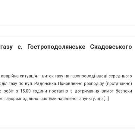
газу с. Гостроподолянське Скадовського
 аварійна ситуація – виток газу на газопроводі-вводі середнього
оділ газу по вул. Радянська. Поновлення розподілу (постачання)
 робіт з 15.00 години поетапно з дотримання вимог безпеки
я газорозподільної системи населеного пункту, що […]