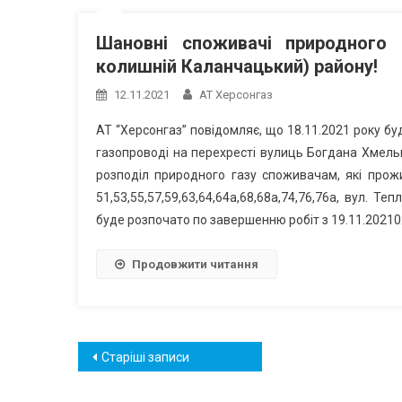
Шановні споживачі природного 
колишній Каланчацький) району!
12.11.2021
АТ Херсонгаз
АТ “Херсонгаз” повідомляє, що 18.11.2021 року б
газопроводі на перехресті вулиць Богдана Хмель
розподіл природного газу споживачам, які прож
51,53,55,57,59,63,64,64а,68,68а,74,76,76а, вул. Т
буде розпочато по завершенню робіт з 19.11.20210
Продовжити читання
Навігація
Старіші записи
за