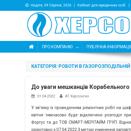
Неділя, 09 Серпня, 2026
Кабінет для юридичних осіб
АТ Херсонгаз
Підприємство з розподілу природного газу
ПРО КОМПАНІЮ
ПУБЛІЧНА ІНФОРМАЦІ
КАТЕГОРІЯ:
РОБОТИ В ГАЗОРОЗПОДІЛЬНІЙ
До уваги мешканців Корабельного р
01.04.2022
АТ Херсонгаз
У зв’язку із проведенням ремонтних робіт на шаф
квітня тимчасово буде відключено розподіл при
Фортус та до ТОВ СМАРТ-МЕРІТАЙМ ГРУП. Віднов
орієнтовно з 07.04.2022 З метою уникнення запові