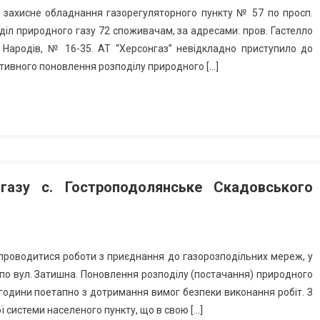
ло захисне обладнання газорегуляторного пункту № 57 по просп.
діл природного газу 72 споживачам, за адресами: пров. Гастелло
 Народів, № 16-35. АТ “Херсонгаз” невідкладно приступило до
тивного поновлення розподілу природного […]
газу с. Гостроподолянське Скадовського
 проводитися роботи з приєднання до газорозподільних мереж, у
 по вул. Затишна. Поновлення розподілу (постачання) природного
 години поетапно з дотримання вимог безпеки виконання робіт. З
системи населеного пункту, що в свою […]