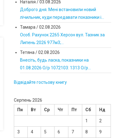
Наталія
/
03.08.2026
Доброго дня. Мені встановили новий
лічильник, куди передавати показники і...
Тамара
/
02.08.2026
Особ. Рахунок 2265 Херсон вул. Тазник за
Липень 2026 977м3;...
Тетяна
/
02.08.2026
Внесіть, будь ласка, показники на
01.08.2026 О/р 1072103: 1313 О/р...
Відвідайте гостьову книгу
Серпень 2026
Пн
Вт
Ср
Чт
Пт
Сб
Нд
1
2
3
4
5
6
7
8
9