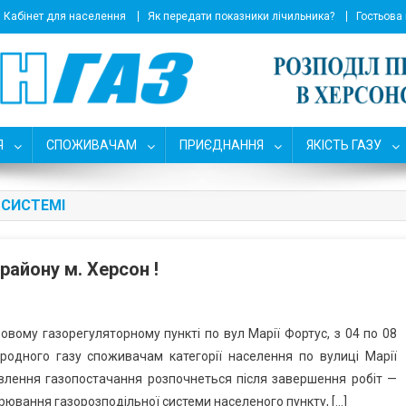
Кабінет для населення
Як передати показники лічильника?
Гостьова
Я
СПОЖИВАЧАМ
ПРИЄДНАННЯ
ЯКІСТЬ ГАЗУ
 СИСТЕМІ
айону м. Херсон !
овому газорегуляторному пункті по вул Марії Фортус, з 04 по 08
родного газу споживачам категорії населення по вулиці Марії
лення газопостачання розпочнеться після завершення робіт —
трювання газорозподільної системи населеного пункту, […]