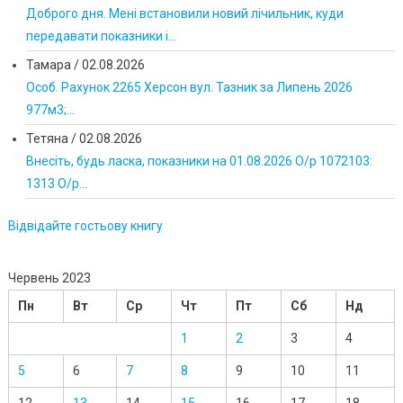
Доброго дня. Мені встановили новий лічильник, куди
передавати показники і...
Тамара
/
02.08.2026
Особ. Рахунок 2265 Херсон вул. Тазник за Липень 2026
977м3;...
Тетяна
/
02.08.2026
Внесіть, будь ласка, показники на 01.08.2026 О/р 1072103:
1313 О/р...
Відвідайте гостьову книгу
Червень 2023
Пн
Вт
Ср
Чт
Пт
Сб
Нд
1
2
3
4
5
6
7
8
9
10
11