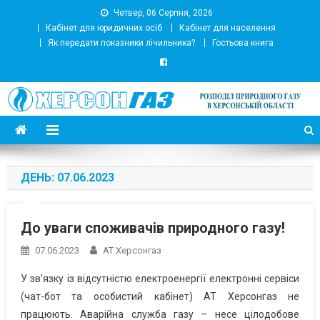
Четвер, 06 Серпня, 2026
Кабінет для юридичних осіб
Кабінет для населення
Як передати показники лічильника?
Гостьова книга
АТ Херсонгаз
Підприємство з розподілу природного газу
ДЕНЬ:
07.06.2023
До уваги споживачів природного газу!
07.06.2023
АТ Херсонгаз
У зв’язку із відсутністю електроенергії електронні сервіси
(чат-бот та особистий кабінет) АТ Херсонгаз не
працюють. Аварійна служба газу – несе цілодобове