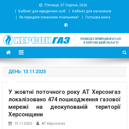
П’ятниця, 07 Серпня, 2026
Кабінет для юридичних осіб
Кабінет для населення
Як передати показники лічильника?
Гостьова книга
АТ Херсонгаз
Підприємство з розподілу природного газу
ДЕНЬ:
13.11.2025
У жовтні поточного року АТ Херсонгаз
локалізовано 474 пошкодження газової
мережі на деокупованій території
Херсонщини
13.11.2025
АТ Херсонгаз