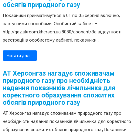
обсягів природного газу
Показники прийматимуться з 01 по 05 серпня включно,
наступними способами: Особистий кабінет –
http://gaz.ukrcom.kherson.ua:8080/abonent/За відсутності
реєстрації в особистому кабінеті, показники ...
Читати далі…
АТ Херсонгаз нагадує споживачам
природного газу про необхідність
надання показників лічильника для
коректного обрахування спожитих
обсягів природного газу
АТ Херсонгаз нагадує споживачам природного газу про
необхідність надання показників лічильника для коректного
обрахування спожитих обсягів природного газуПоказники