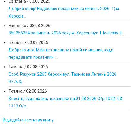
Світлана
/
03.08.2026
Добрий вечір! Надсилаю показники за липень 2026: 1) м.
Херсон,...
Нікітенко
/
03.08.2026
350256284 за липень 2026 року м. Херсон вул. Шенгелія 8...
Наталія
/
03.08.2026
Доброго дня. Мені встановили новий лічильник, куди
передавати показники і...
Тамара
/
02.08.2026
Особ. Рахунок 2265 Херсон вул. Тазник за Липень 2026
977м3;...
Тетяна
/
02.08.2026
Внесіть, будь ласка, показники на 01.08.2026 О/р 1072103:
1313 О/р...
Відвідайте гостьову книгу