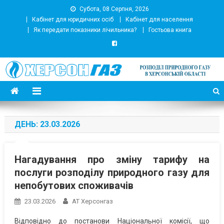
Субота, 08 Серпня, 2026
Кабінет для юридичних осіб
Кабінет для населення
Як передати показники лічильника?
Гостьова книга
АТ Херсонгаз
Підприємство з розподілу природного газу
ДЕНЬ:
23.03.2026
Нагадування про зміну тарифу на
послуги розподілу природного газу для
непобутових споживачів
23.03.2026
АТ Херсонгаз
Відповідно до постанови Національної комісії, що