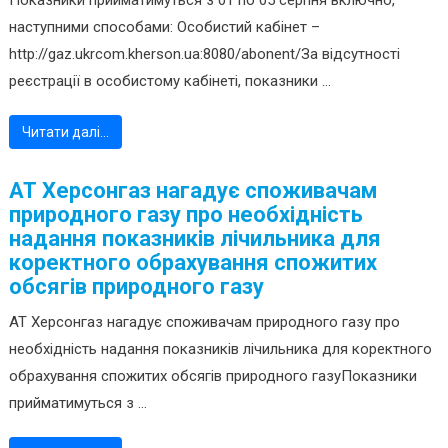
Показники прийматимуться з 01 по 05 серпня включно,
наступними способами: Особистий кабінет –
http://gaz.ukrcom.kherson.ua:8080/abonent/За відсутності
реєстрації в особистому кабінеті, показники ...
Читати далі…
АТ Херсонгаз нагадує споживачам
природного газу про необхідність
надання показників лічильника для
коректного обрахування спожитих
обсягів природного газу
АТ Херсонгаз нагадує споживачам природного газу про
необхідність надання показників лічильника для коректного
обрахування спожитих обсягів природного газуПоказники
прийматимуться з ...