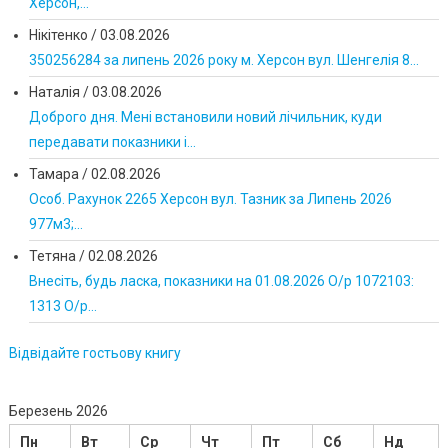
Херсон,...
Нікітенко
/
03.08.2026
350256284 за липень 2026 року м. Херсон вул. Шенгелія 8...
Наталія
/
03.08.2026
Доброго дня. Мені встановили новий лічильник, куди
передавати показники і...
Тамара
/
02.08.2026
Особ. Рахунок 2265 Херсон вул. Тазник за Липень 2026
977м3;...
Тетяна
/
02.08.2026
Внесіть, будь ласка, показники на 01.08.2026 О/р 1072103:
1313 О/р...
Відвідайте гостьову книгу
Березень 2026
Пн
Вт
Ср
Чт
Пт
Сб
Нд