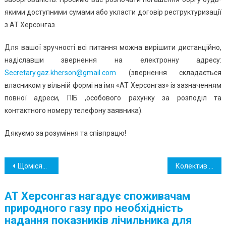
якими доступними сумами або укласти договір реструктуризації
з АТ Херсонгаз.
Для вашої зручності всі питання можна вирішити дистанційно,
надіславши звернення на електронну адресу:
Secretary.gaz.kherson@gmail.com
(звернення складається
власником у вільній формі на імя «АТ Херсонгаз» із зазначенням
повної адреси, ПІБ ,особового рахунку за розподіл та
контактного номеру телефону заявника).
Дякуємо за розуміння та співпрацю!
Навігація
Щомісячний паспорт природного газу за квітень 2025 р.
Колектив Акціонерного товариства «Херсонгаз» щиро вітає херсонців із Днем вишиванки!
записів
АТ Херсонгаз нагадує споживачам
природного газу про необхідність
надання показників лічильника для