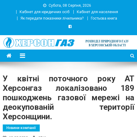
Субота, 08 Серпня, 2026
Кабінет для юридичних осіб
Кабінет для населення
Як передати показники лічильника?
Гостьова книга
АТ Херсонгаз
Підприємство з розподілу природного газу
У квітні поточного року АТ
Херсонгаз локалізовано 189
пошкоджень газової мережі на
деокупованій території
Херсонщини.
Новини компанії