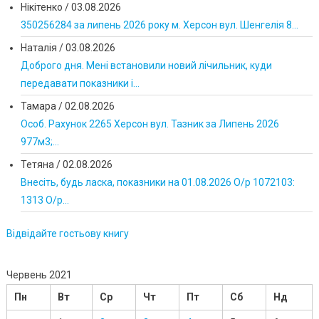
Нікітенко
/
03.08.2026
350256284 за липень 2026 року м. Херсон вул. Шенгелія 8...
Наталія
/
03.08.2026
Доброго дня. Мені встановили новий лічильник, куди
передавати показники і...
Тамара
/
02.08.2026
Особ. Рахунок 2265 Херсон вул. Тазник за Липень 2026
977м3;...
Тетяна
/
02.08.2026
Внесіть, будь ласка, показники на 01.08.2026 О/р 1072103:
1313 О/р...
Відвідайте гостьову книгу
Червень 2021
Пн
Вт
Ср
Чт
Пт
Сб
Нд