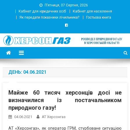
П’ятниця, 07 Серпня, 2026
Кабінет для юридичних осіб
Кабінет для населення
Як передати показники лічильника?
Гостьова книга
АТ Херсонгаз
Підприємство з розподілу природного газу
ДЕНЬ:
04.06.2021
Майже 60 тисяч херсонців досі не
визначилися із постачальником
природного газу!
04.06.2021
АТ Херсонгаз
АТ «Херсонгаз», як оператор ГРМ, стурбоване ситуацією