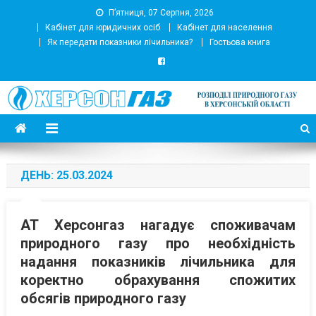
П’ятниця, 07 Серпня, 2026
Кабінет для юридичних осіб
Кабінет для населення
Як передати показники лічильника?
Гостьова книга
АТ Херсонгаз
Підприємство з розподілу природного газу
ДЕНЬ:
25.03.2024
АТ Херсонгаз нагадує споживачам
природного газу про необхідність
надання показників лічильника для
коректно обрахування спожитих
обсягів природного газу