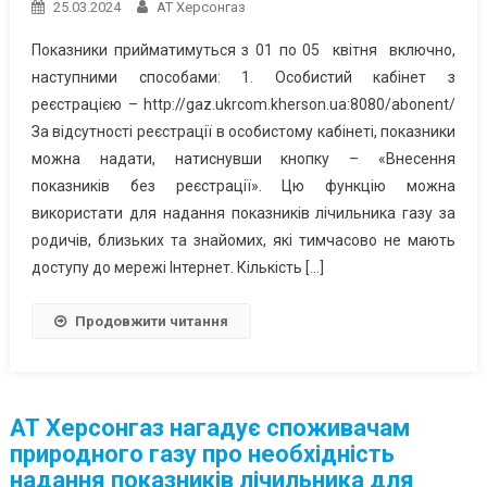
25.03.2024
АТ Херсонгаз
Показники прийматимуться з 01 по 05 квітня включно,
наступними способами: 1. Особистий кабінет з
реєстрацією – http://gaz.ukrcom.kherson.ua:8080/abonent/
За відсутності реєстрації в особистому кабінеті, показники
можна надати, натиснувши кнопку – «Внесення
показників без реєстрації». Цю функцію можна
використати для надання показників лічильника газу за
родичів, близьких та знайомих, які тимчасово не мають
доступу до мережі Інтернет. Кількість […]
Продовжити читання
АТ Херсонгаз нагадує споживачам
природного газу про необхідність
надання показників лічильника для