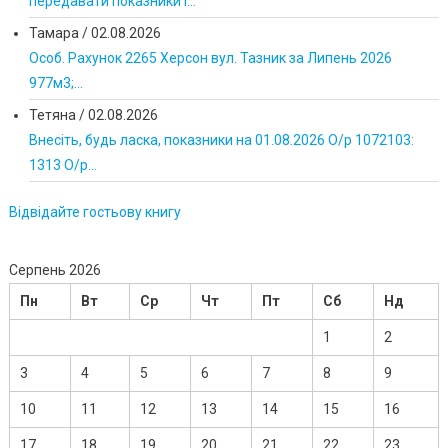
передавати показники і...
Тамара
/
02.08.2026
Особ. Рахунок 2265 Херсон вул. Тазник за Липень 2026
977м3;...
Тетяна
/
02.08.2026
Внесіть, будь ласка, показники на 01.08.2026 О/р 1072103:
1313 О/р...
Відвідайте гостьову книгу
Серпень 2026
Пн
Вт
Ср
Чт
Пт
Сб
Нд
1
2
3
4
5
6
7
8
9
10
11
12
13
14
15
16
17
18
19
20
21
22
23