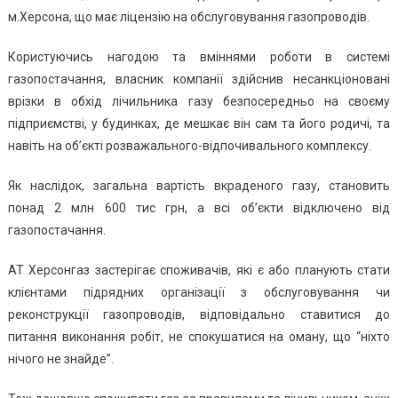
м.Херсона, що має ліцензію на обслуговування газопроводів.
Користуючись нагодою та вміннями роботи в системі
газопостачання, власник компанії здійснив несанкціоновані
врізки в обхід лічильника газу безпосередньо на своєму
підприємстві, у будинках, де мешкає він сам та його родичі, та
навіть на об’єкті розважального-відпочивального комплексу.
Як наслідок, загальна вартість вкраденого газу, становить
понад 2 млн 600 тис грн, а всі об’єкти відключено від
газопостачання.
АТ Херсонгаз застерігає споживачів, які є або планують стати
клієнтами підрядних організації з обслуговування чи
реконструкції газопроводів, відповідально ставитися до
питання виконання робіт, не спокушатися на оману, що “ніхто
нічого не знайде”.