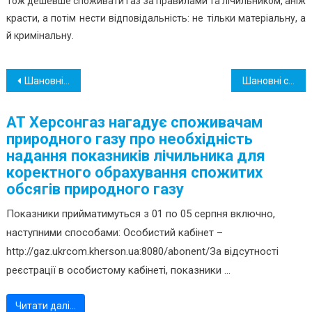
Тож дешевше споживати газ за правилами та лічильником, аніж
красти, а потім нести відповідальність: не тільки матеріальну, а
й кримінальну.
Навігація
Шановні споживачі, нагадуємо про своєчасну передачу показників газового лічильника !
Шановні споживачі!
записів
АТ Херсонгаз нагадує споживачам
природного газу про необхідність
надання показників лічильника для
коректного обрахування спожитих
обсягів природного газу
Показники прийматимуться з 01 по 05 серпня включно,
наступними способами: Особистий кабінет –
http://gaz.ukrcom.kherson.ua:8080/abonent/За відсутності
реєстрації в особистому кабінеті, показники ...
Читати далі…