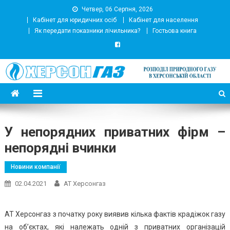
Четвер, 06 Серпня, 2026
Кабінет для юридичних осіб
Кабінет для населення
Як передати показники лічильника?
Гостьова книга
АТ Херсонгаз
Підприємство з розподілу природного газу
У непорядних приватних фірм –
непорядні вчинки
Новини компанії
02.04.2021
АТ Херсонгаз
АТ Херсонгаз з початку року виявив кілька фактів крадіжок газу
на об’єктах, які належать одній з приватних організацій