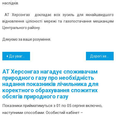
наслідків.
АТ Херсонгаз докладає всіх зусиль для якнайшвидшого
відновлення цілісності мережі та газопостачання мешканцям
Центрального району.
Дякуємо за ваше розуміння.
Навігація
До уваги споживачів природного газу, які мешкають у багатоквартирних будинках
Дорогі херсонці !
записів
АТ Херсонгаз нагадує споживачам
природного газу про необхідність
надання показників лічильника для
коректного обрахування спожитих
обсягів природного газу
Показники прийматимуться з 01 по 05 серпня включно,
наступними способами: Особистий кабінет –