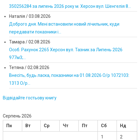
350256284 за липень 2026 року м. Херсон вул. Шенгелія 8...
Наталія
/
03.08.2026
Доброго дня. Мені встановили новий лічильник, куди
передавати показники і...
Тамара
/
02.08.2026
Особ. Рахунок 2265 Херсон вул. Тазник за Липень 2026
977м3;...
Тетяна
/
02.08.2026
Внесіть, будь ласка, показники на 01.08.2026 О/р 1072103:
1313 О/р...
Відвідайте гостьову книгу
Серпень 2026
Пн
Вт
Ср
Чт
Пт
Сб
Нд
1
2