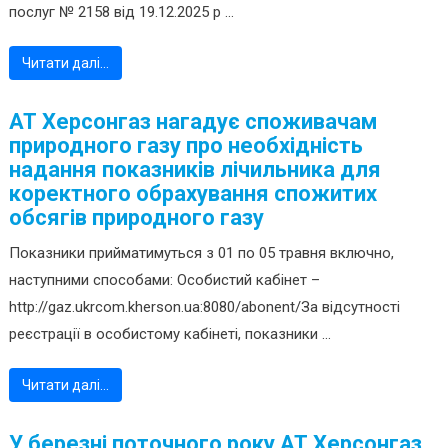
послуг № 2158 від 19.12.2025 р ...
Читати далі…
АТ Херсонгаз нагадує споживачам
природного газу про необхідність
надання показників лічильника для
коректного обрахування спожитих
обсягів природного газу
Показники прийматимуться з 01 по 05 травня включно,
наступними способами: Особистий кабінет –
http://gaz.ukrcom.kherson.ua:8080/abonent/За відсутності
реєстрації в особистому кабінеті, показники ...
Читати далі…
У березні поточного року АТ Херсонгаз