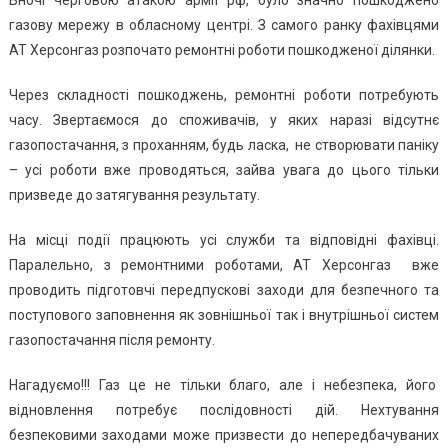
Вночі черговою атакою армії рф, було значно пошкоджено
газову мережу в обласному центрі. З самого ранку фахівцями
АТ Херсонгаз розпочато ремонтні роботи пошкодженої ділянки.
Через складності пошкоджень, ремонтні роботи потребують
часу. Звертаємося до споживачів, у яких наразі відсутнє
газопостачання, з проханням, будь ласка, не створювати паніку
– усі роботи вже проводяться, зайва увага до цього тільки
призведе до затягування результату.
На місці події працюють усі служби та відповідні фахівці.
Паралельно, з ремонтними роботами, АТ Херсонгаз вже
проводить підготовчі передпускові заходи для безпечного та
поступового заповнення як зовнішньої так і внутрішньої систем
газопостачання після ремонту.
Нагадуємо!!! Газ це не тільки благо, але і небезпека, його
відновлення потребує послідовності дій. Нехтування
безпековими заходами може призвести до непередбачуваних