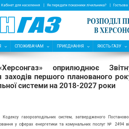
Кабінет для населення
Як передати показники лічильника?
Гостьова
Я
СПОЖИВАЧАМ
ПРИЄДНАННЯ
ЯКІСТЬ ГАЗУ
«Херсонгаз» оприлюднює Звітн
 заходів першого планованого рок
ьної системи на 2018-2027 роки
о Кодексу газорозподільних систем, затвердженого Постанов
лювання у сферах енергетики та комунальних послуг № 2494 в