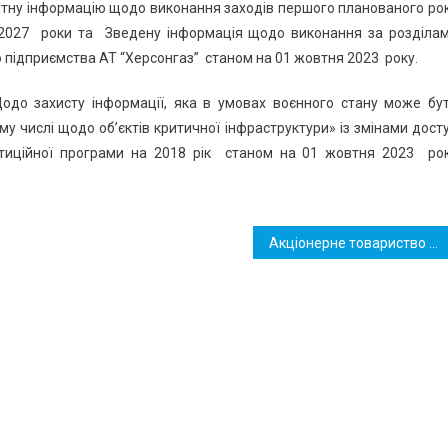
вітну інформацію щодо виконання заходів першого планованого ро
- 2027 роки та Зведену інформація щодо виконання за розділа
о підприємства АТ “Херсонгаз” станом на 01 жовтня 2023 року.
одо захисту інформації, яка в умовах воєнного стану може бу
у числі щодо об’єктів критичної інфраструктури» із змінами дост
стиційної програми на 2018 рік станом на 01 жовтня 2023 ро
Акціонерне товариство «Херсонгаз» оприлюднює Звітну інформацію щодо виконання заходів першого планованого року Плану розвитку газорозподільної системи на 2022-2031 роки