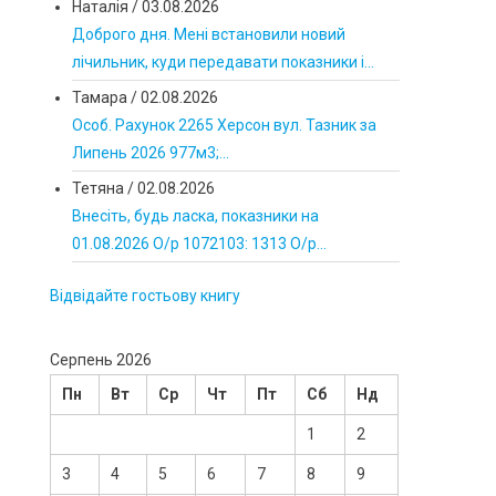
Наталія
/
03.08.2026
Доброго дня. Мені встановили новий
лічильник, куди передавати показники і...
Тамара
/
02.08.2026
Особ. Рахунок 2265 Херсон вул. Тазник за
Липень 2026 977м3;...
Тетяна
/
02.08.2026
Внесіть, будь ласка, показники на
01.08.2026 О/р 1072103: 1313 О/р...
Відвідайте гостьову книгу
Серпень 2026
Пн
Вт
Ср
Чт
Пт
Сб
Нд
1
2
3
4
5
6
7
8
9