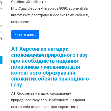
Особистий кабінет –
ку
ми
http://gaz.ukrcom.kherson.ua:8080/abonent/За
відсутності реєстрації в особистому кабінеті,
показники ...
ти
уп
Читати далі…
ку
АТ Херсонгаз нагадує
споживачам природного газу
про необхідність надання
показників лічильника для
коректного обрахування
спожитих обсягів природного
газу
АТ Херсонгаз нагадує споживачам
природного газу про необхідність надання
показників лічильника для коректного