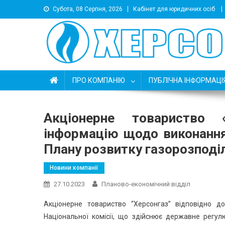
Субота, 08 Серпня, 2026
Кабінет для юридичних осіб
АТ Херсонгаз
Підприємство з розподілу природного газу
ПРО КОМПАНІЮ
ПУБЛІЧНА ІНФОРМАЦІ
Акціонерне товариство 
інформацію щодо виконання
Плану розвитку газорозподіл
Новини компанії
27.10.2023
Планово-економічний відділ
Акціонерне товариство “Херсонгаз” відповідно д
Національної комісії, що здійснює державне регу