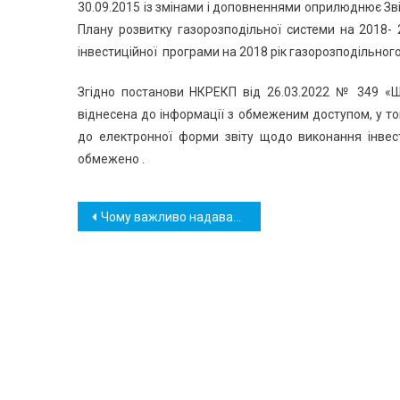
30.09.2015 із змінами і доповненнями оприлюднює З
Плану розвитку газорозподільної системи на 2018
інвестиційної програми на 2018 рік газорозподільног
Згідно постанови НКРЕКП від 26.03.2022 № 349 «Щ
віднесена до інформації з обмеженим доступом, у том
до електронної форми звіту щодо виконання інве
обмежено .
Навігація
Чому важливо надавати показники лічильника газу, якщо газом не користуватися
записів