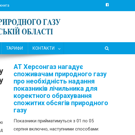
 книга
ТАРИФИ
КОНТАКТИ
АТ Херсонгаз нагадує
у
споживачам природного газу
у
про необхідність надання
показників лічильника для
коректного обрахування
спожитих обсягів природного
газу
Показники прийматимуться з 01 по 05
ою
серпня включно, наступними способами:
ід