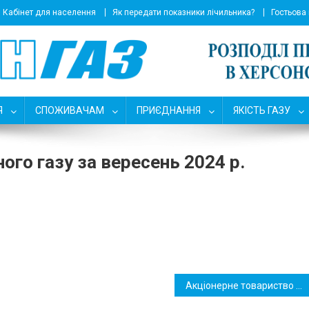
Кабінет для населення
Як передати показники лічильника?
Гостьова
Я
СПОЖИВАЧАМ
ПРИЄДНАННЯ
ЯКІСТЬ ГАЗУ
го газу за вересень 2024 р.
Акціонерне товариство «Херсонгаз» оприлюднює Звітну інформацію щодо виконання заходів першого планованого року Плану розвитку газорозподільної системи на 2018-2027 роки