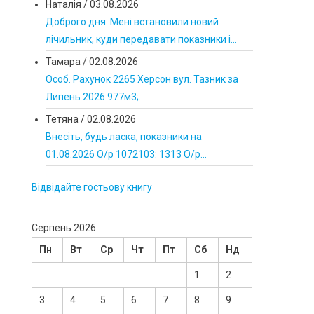
Наталія
/
03.08.2026
Доброго дня. Мені встановили новий
лічильник, куди передавати показники і...
Тамара
/
02.08.2026
Особ. Рахунок 2265 Херсон вул. Тазник за
Липень 2026 977м3;...
Тетяна
/
02.08.2026
Внесіть, будь ласка, показники на
01.08.2026 О/р 1072103: 1313 О/р...
Відвідайте гостьову книгу
Серпень 2026
Пн
Вт
Ср
Чт
Пт
Сб
Нд
1
2
3
4
5
6
7
8
9