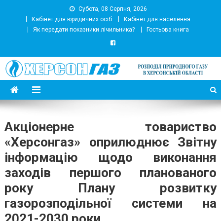
Субота, 08 Серпня, 2026
Кабінет для юридичних осіб
Кабінет для населення
Як передати показники лічильника?
Гостьова книга
АТ Херсонгаз
Підприємство з розподілу природного газу
Акціонерне товариство
«Херсонгаз» оприлюднює Звітну
інформацію щодо виконання
заходів першого планованого
року Плану розвитку
газорозподільної системи на
2021-2030 роки