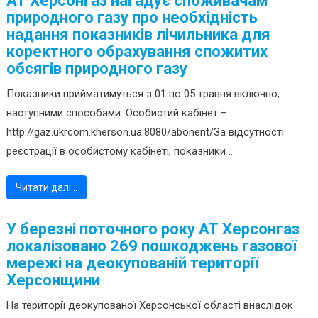
АТ Херсонгаз нагадує споживачам
природного газу про необхідність
надання показників лічильника для
коректного обрахування спожитих
обсягів природного газу
Показники прийматимуться з 01 по 05 травня включно,
наступними способами: Особистий кабінет –
http://gaz.ukrcom.kherson.ua:8080/abonent/За відсутності
реєстрації в особистому кабінеті, показники ...
Читати далі…
У березні поточного року АТ Херсонгаз
локалізовано 269 пошкоджень газової
мережі на деокупованій території
Херсонщини
На території деокупованої Херсонської області внаслідок