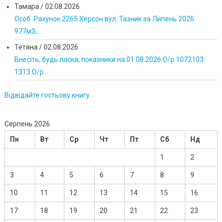
Тамара
/
02.08.2026
Особ. Рахунок 2265 Херсон вул. Тазник за Липень 2026
977м3;...
Тетяна
/
02.08.2026
Внесіть, будь ласка, показники на 01.08.2026 О/р 1072103:
1313 О/р...
Відвідайте гостьову книгу
Серпень 2026
Пн
Вт
Ср
Чт
Пт
Сб
Нд
1
2
3
4
5
6
7
8
9
10
11
12
13
14
15
16
17
18
19
20
21
22
23