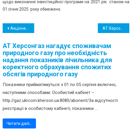
щодо виконання інвестиційної програми на 2021 рік станом на
01 січня 2025 року обмежено.
Навігація
Акціонерне товариство «Херсонгаз» оприлюднює Звітну інформацію щодо виконання заходів першого планованого року Плану розвитку газорозподільної системи на 2022-2031 роки
АТ Херсонгаз нагадує споживачам природного газу про необхідність надання показників лічильника для коректно обрахування спожитих обсягів природного газу
записів
АТ Херсонгаз нагадує споживачам
природного газу про необхідність
надання показників лічильника для
коректного обрахування спожитих
обсягів природного газу
Показники прийматимуться з 01 по 05 серпня включно,
наступними способами: Особистий кабінет –
http://gaz.ukrcom.kherson.ua:8080/abonent/За відсутності
реєстрації в особистому кабінеті, показники ...
Читати далі…