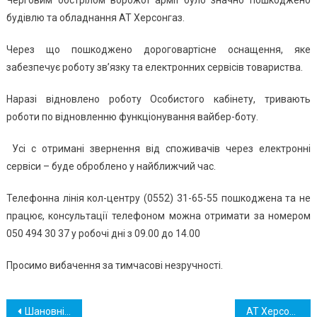
Черговим обстрілом ворожої армії було значно пошкоджено
будівлю та обладнання АТ Херсонгаз.
Через що пошкоджено дороговартісне оснащення, яке
забезпечує роботу зв’язку та електронних сервісів товариства.
Наразі відновлено роботу Особистого кабінету, тривають
роботи по відновленню функціонування вайбер-боту.
Усі с отримані звернення від споживачів через електронні
сервіси – буде оброблено у найближчий час.
Телефонна лінія кол-центру (0552) 31-65-55 пошкоджена та не
працює, консультації телефоном можна отримати за номером
050 494 30 37 у робочі дні з 09.00 до 14.00
Просимо вибачення за тимчасові незручності.
Навігація
Шановні споживачі природного газу!
АТ Херсонгаз завжди тримає слово