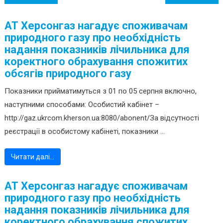
записів
АТ Херсонгаз нагадує споживачам
природного газу про необхідність
надання показників лічильника для
коректного обрахування спожитих
обсягів природного газу
Показники прийматимуться з 01 по 05 серпня включно,
наступними способами: Особистий кабінет –
http://gaz.ukrcom.kherson.ua:8080/abonent/За відсутності
реєстрації в особистому кабінеті, показники ...
Читати далі…
АТ Херсонгаз нагадує споживачам
природного газу про необхідність
надання показників лічильника для
коректного обрахування спожитих